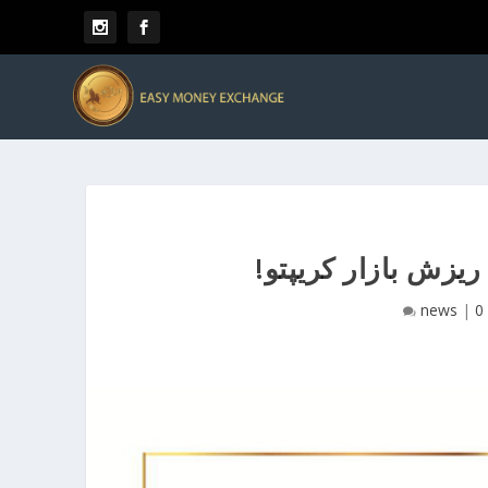
یزش بازار کریپتو!
news
|
0