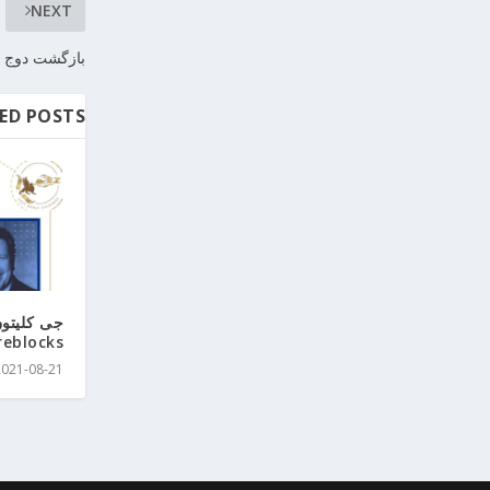
NEXT
بازگشت دوج کو
ED POSTS
جی کلیتون
Fireblocks میپیو
2021-08-21