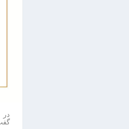
در م
گفت: