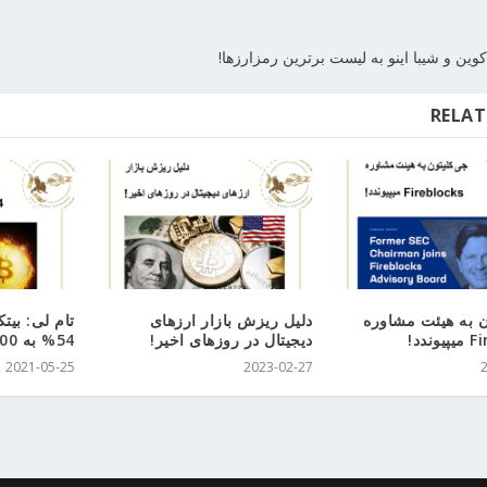
ین و شیبا اینو به لیست برترین رمزارزها!
RELAT
 به هیئت مشاوره
دلیل ریزش بازار ارزهای
تام لی: بیت
ندد!
دیجیتال در روزهای اخیر!
54% به 100,000دلار میرسد.
2021-05-25
2023-02-27