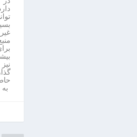
در م
دار
بسیا
منب
برا
بیشت
گذار
حاضر
به ا