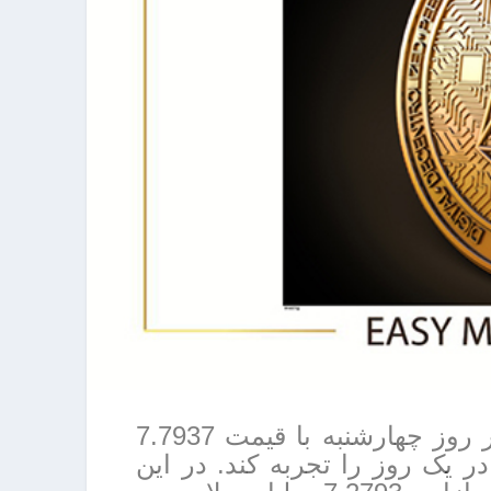
طبق اطالاعاتInvesting.com ، رمزارز ایاس در روز چهارشنبه با قیمت 7.7937
20.7 درصد افزایش در یک روز را تجربه کند. در این