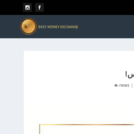
س!
news