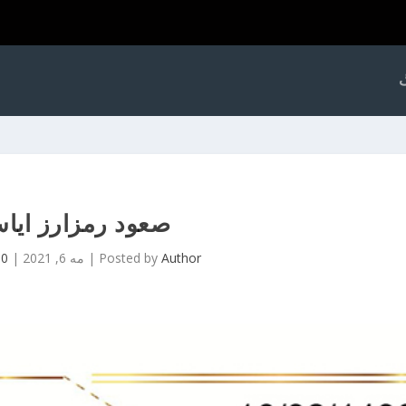
گ
صعود رمزارز ایا
Author
Posted by
|
مه 6, 2021
|
0
|