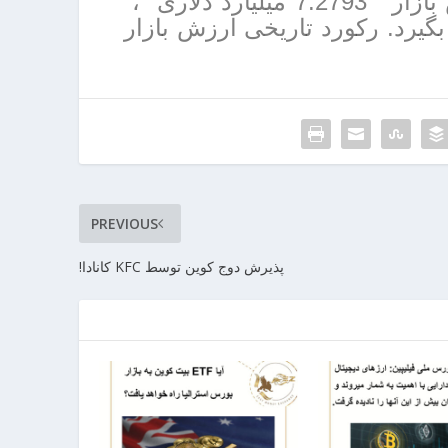
روند صعودی ،ایاس توانست با رسیدن به ارزش بازار 7.2793 میلیارد دلاری ،
ر بگیرد. رکورد تاریخی ارزش بازار
PREVIOUS
پذیرش دوج کوین توسط KFC کانادا!